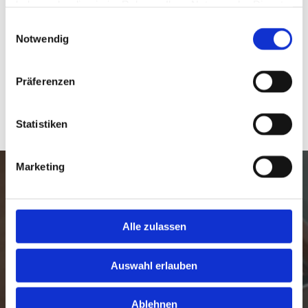
haben oder die sie im Rahmen Ihrer Nutzung der Dienste
Vereinbarung auch nach den offiziellen
gesammelt haben.
Einwilligungsauswahl
Öffnungszeiten).
Notwendig
Präferenzen
Über uns
Kontakt
Statistiken
Marketing
Was wir anbieten:
Alle zulassen
Lohnabrechnungen

Jahresabschlusserstellung

Auswahl erlauben
Existenzgründungsberatung

Abwehr bei steuerlicher Außenprüfung

Ablehnen