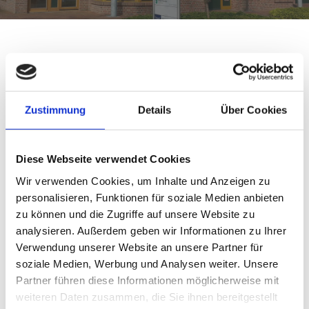
Steuerbüro
Kerstin Nienaber
in
Cloppenburg
Zustimmung
Details
Über Cookies
Steuerkanzlei in Ihrer Nähe
Diese Webseite verwendet Cookies
In unserem Büro erwartet Sie kompetente Beratung für
Wir verwenden Cookies, um Inhalte und Anzeigen zu
individuelle Ansprüche in der Steuer- und
personalisieren, Funktionen für soziale Medien anbieten
Unternehmensberatung.
zu können und die Zugriffe auf unsere Website zu
analysieren. Außerdem geben wir Informationen zu Ihrer
Unsere Philosophie besteht darin, für jeden Mandanten
Verwendung unserer Website an unsere Partner für
eine für ihn optimale Lösung zu finden.
soziale Medien, Werbung und Analysen weiter. Unsere
Partner führen diese Informationen möglicherweise mit
Zögern Sie nicht, sich mit uns in Verbindung zu setzen!
weiteren Daten zusammen, die Sie ihnen bereitgestellt
Wir werden uns ausreichend Zeit für Sie nehmen (mit