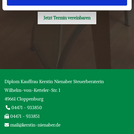
Einkommenssteuererklärung für Privatleute

Jetzt Termin vereinbaren
Diplom Kauffrau Kerstin Nienaber Steuerberaterin
Wilhelm-von-Ketteler-Str. 1
49661 Cloppenburg
04471 - 933850

04471 - 933851

mail@kerstin-nienaber.de
